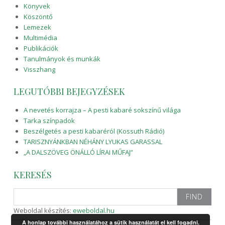
Könyvek
Köszöntő
Lemezek
Multimédia
Publikációk
Tanulmányok és munkák
Visszhang
LEGUTÓBBI BEJEGYZÉSEK
A nevetés korrajza – A pesti kabaré sokszínű világa
Tarka színpadok
Beszélgetés a pesti kabaréról (Kossuth Rádió)
TARISZNYÁNKBAN NÉHÁNY LYUKAS GARASSAL
„A DALSZÖVEG ÖNÁLLÓ LÍRAI MŰFAJ”
KERESÉS
Search
for:
Weboldal készítés:
eweboldal.hu
A honlap további használatához a sütik használatát el kell fogadni.