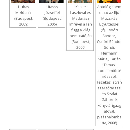
Hubay
Utassy
Kaiser
Antológiabem
Miklósnál
Józseffel
Lászlóval és
utató az Ifjú
(Budapest,
(Budapest,
Madarász
Muzsikás
2009)
2006)
Imrével a Fán
Együttessel
függ a világ
(ifj. Csoóri
bemutatóján
Sándor,
(Budapest,
Csoóri Sándor
2006)
Sündi,
Hermann
Mária), Tarján
Tamás
irodalomtörté
nésszel,
Fazekas István
szerzőtárssal
és Szalai
Gáborné
könyvtárigazg
atóval.
(Százhalomba
tta, 2006)