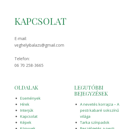
KAPCSOLAT
2017-
aiadmin
E-mail:
05-
veghelyibalazs@gmail.com
08
Telefon:
06 70 258-3665
OLDALAK
LEGUTÓBBI
BEJEGYZÉSEK
Események
Hírek
A nevetés korrajza – A
Interjúk
pesti kabaré sokszínű
Kapcsolat
világa
Képek
Tarka színpadok
Könyvek
Beszélgetés a pesti