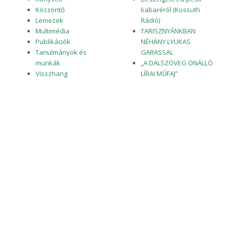
Köszöntő
kabaréról (Kossuth
Lemezek
Rádió)
Multimédia
TARISZNYÁNKBAN
Publikációk
NÉHÁNY LYUKAS
Tanulmányok és
GARASSAL
munkák
„A DALSZÖVEG ÖNÁLLÓ
Visszhang
LÍRAI MŰFAJ”