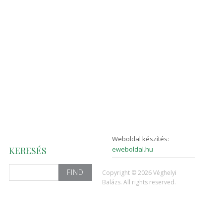
Weboldal készítés:
KERESÉS
eweboldal.hu
Search
Copyright © 2026 Véghelyi
for:
Balázs. All rights reserved.