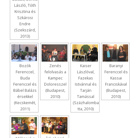
László, Tóth
Krisztina és
Szkárosi
Endre
(Szekszárd,
2013)
Bozók
Zenés
Kaiser
Baranyi
Ferenccel,
felolvasás a
Lászlóval,
Ferenccel és
Buda
Kampec
Fazekas
Kassai
Ferenccel és
Doloresszel
Istvánnal és
Franciskával
Bábel Balázs
(Budapest,
Tarján
(Budapest,
érsekkel
2010)
Tamással
2010)
(Kecskemét,
(Százhalomba
2011)
tta, 2010)