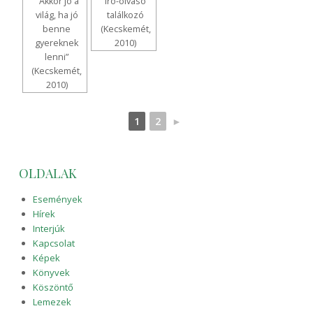
"Akkor jó a
Író-olvasó
világ, ha jó
találkozó
benne
(Kecskemét,
gyereknek
2010)
lenni”
(Kecskemét,
2010)
1
2
►
OLDALAK
Események
Hírek
Interjúk
Kapcsolat
Képek
Könyvek
Köszöntő
Lemezek