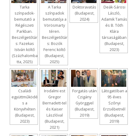
Tarka
A Tarka
Doktoravatás
Deák-Sárosi
színpadok-
színpadok
(Budapest,
László,
bemutató a
bemutatója a
2024)
Adamik Tamás
Régészeti
Vörösmarty
és B. Tóth
Parkban.
téren.
Klára
Beszélgetőtár
Beszélgetőtár
társaságában
s: Fazekas
s: Bozók
(Budapest,
István költő
Ferenc költő
2023)
(Százhalomba
(Budapest,
tta, 2025)
2025)
Családi
Irodalmi est
Forgatás után
Látogatóban a
együttműködé
Gregor
Czigány
95 éves
s a
Bernadett-tel
Györggyel
Szőnyi
Könyvhéten
és Kaiser
(Budapest,
Erzsébetnél
(Budapest,
Lászlóval
2019)
(Budapest,
2023)
(Budapest,
2019)
2021)