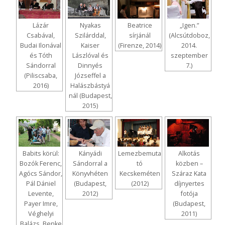
Lázár
Nyakas
Beatrice
„Igen.”
Csabával,
Szilárddal,
sírjánál
(Alcsútdoboz,
Budai Ilonával
Kaiser
(Firenze, 2014)
2014.
és Tóth
Lászlóval és
szeptember
Sándorral
Dinnyés
7.)
(Piliscsaba,
Józseffel a
2016)
Halászbástyá
nál (Budapest,
2015)
Babits körül:
Kányádi
Lemezbemuta
Alkotás
Bozók Ferenc,
Sándorral a
tó
közben –
Agócs Sándor,
Könyvhéten
Kecskeméten
Száraz Kata
Pál Dániel
(Budapest,
(2012)
díjnyertes
Levente,
2012)
fotója
Payer Imre,
(Budapest,
Véghelyi
2011)
Balázs, Benke