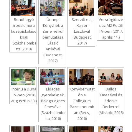
Rendhagyó
Ünnepi
Szerzői est,
Versrögtönzé
irodalomóra
Könyvhét: a
Kaiser
s az M2 Petőfi
középiskoláso
Zene nélkül
Lászlóval
TV-ben (2017.
knak
bemutatása
(Budapest,
április 11.)
(Százhalomba
László
2017)
tta, 2018)
Anikóval
(Budapest,
2017)
Interjú a Duna
Előadás
Könyvbemutat
Dallos
TV-ben (2016.
gyerekeknek,
ón a
Emesével és
augusztus 13.)
Balogh Ágnes
Collegium
Zdenka
Emesével
Pazmaneumb
Beckerrel
(Százhalomba
an (Bécs,
(Miskolc, 2016)
tta, 2016)
2016)