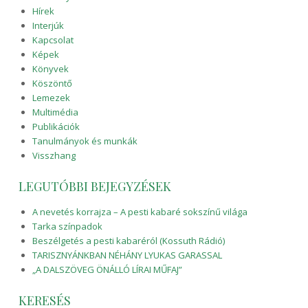
Hírek
Interjúk
Kapcsolat
Képek
Könyvek
Köszöntő
Lemezek
Multimédia
Publikációk
Tanulmányok és munkák
Visszhang
LEGUTÓBBI BEJEGYZÉSEK
A nevetés korrajza – A pesti kabaré sokszínű világa
Tarka színpadok
Beszélgetés a pesti kabaréról (Kossuth Rádió)
TARISZNYÁNKBAN NÉHÁNY LYUKAS GARASSAL
„A DALSZÖVEG ÖNÁLLÓ LÍRAI MŰFAJ”
KERESÉS