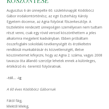
KÖSZÖNTÉSE
Augusztus 6-án ünnepelte 60. születésnapját Ködöböcz
Gábor irodalomtörténész, az egri Eszterházy Károly
Egyetem docense, az Agria folyóirat főszerkesztője. A
tiszteletére rendezett ünnepségen személyesen nem tudtam
részt venni, csak egy rövid verssel köszönthettem a jeles
alkalomra megjelent kiadványban. Ebben próbáltam
összefoglalni sokoldalú tevékenységét és érzékeltetni
rendkívüli munkabírásár és közvetlenségét, illetve
köszönetemet kifejezni, hogy az Agria 2. száma, vagyis 2008
tavasza óta állandó szerzője lehetek ennek a különleges,
értékőrző és -teremtő folyóiratnak.
-tól… -ig
A 60 éves Ködöböcz Gábornak
Fától fáig,
lélektől lélekig,