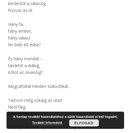
kérdéstől a válaszig:
hosszú az út.
Hány fa,
hány ember,
hány válasz
fér bele 60 évbe?
És hány mondat –
tanártól a diákig,
írótól az olvasóig?
Megcáfoltál minden statisztikát.
Tartson még sokáig az utad
fától fáig,
lélektől lélekig…
A honlap további használatához a sütik használatát el kell fogadni.
További információ
ELFOGAD
Copyright © 2026 Véghelyi Balázs. All rights reserved.