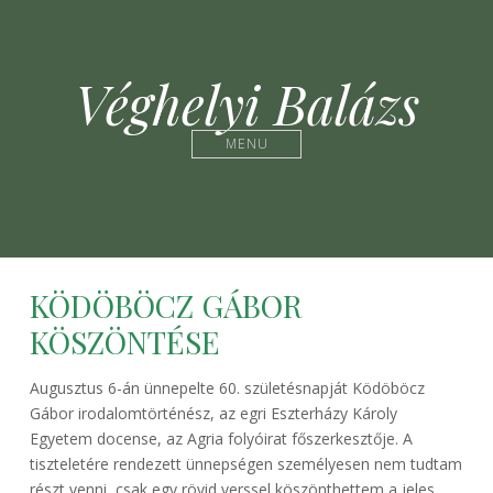
Véghelyi Balázs
MENU
KÖDÖBÖCZ GÁBOR
KÖSZÖNTÉSE
Augusztus 6-án ünnepelte 60. születésnapját Ködöböcz
Gábor irodalomtörténész, az egri Eszterházy Károly
Egyetem docense, az Agria folyóirat főszerkesztője. A
tiszteletére rendezett ünnepségen személyesen nem tudtam
részt venni, csak egy rövid verssel köszönthettem a jeles