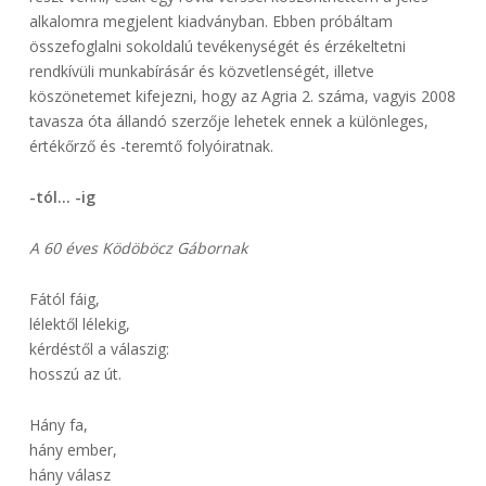
alkalomra megjelent kiadványban. Ebben próbáltam
összefoglalni sokoldalú tevékenységét és érzékeltetni
rendkívüli munkabírásár és közvetlenségét, illetve
köszönetemet kifejezni, hogy az Agria 2. száma, vagyis 2008
tavasza óta állandó szerzője lehetek ennek a különleges,
értékőrző és -teremtő folyóiratnak.
-tól… -ig
A 60 éves Ködöböcz Gábornak
Fától fáig,
lélektől lélekig,
kérdéstől a válaszig:
hosszú az út.
Hány fa,
hány ember,
hány válasz