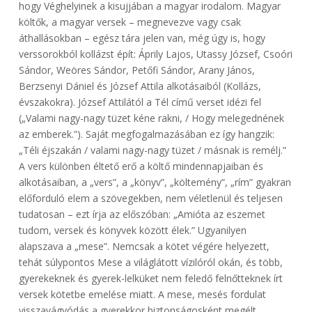
hogy Véghelyinek a kisujjában a magyar irodalom. Magyar
költők, a magyar versek – megnevezve vagy csak
áthallásokban – egész tára jelen van, még úgy is, hogy
verssorokból kollázst épít: Áprily Lajos, Utassy József, Csoóri
Sándor, Weöres Sándor, Petőfi Sándor, Arany János,
Berzsenyi Dániel és József Attila alkotásaiból (Kollázs,
évszakokra). József Attilától a Tél című verset idézi fel
(„Valami nagy-nagy tüzet kéne rakni, / Hogy melegednének
az emberek.”). Saját megfogalmazásában ez így hangzik:
„Téli éjszakán / valami nagy-nagy tüzet / másnak is remélj.”
A vers különben éltető erő a költő mindennapjaiban és
alkotásaiban, a „vers”, a „könyv”, „költemény”, „rím” gyakran
előforduló elem a szövegekben, nem véletlenül és teljesen
tudatosan – ezt írja az előszóban: „Amióta az eszemet
tudom, versek és könyvek között élek.” Ugyanilyen
alapszava a „mese”. Nemcsak a kötet végére helyezett,
tehát súlypontos Mese a világlátott vízilóról okán, és több,
gyerekeknek és gyerek-lelküket nem feledő felnőtteknek írt
versek kötetbe emelése miatt. A mese, mesés fordulat
visszavágyódás a gyerekkor biztonságosként megélt