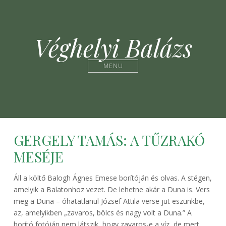
Véghelyi Balázs
MENU
GERGELY TAMÁS: A TŰZRAKÓ
MESÉJE
Áll a költő Balogh Ágnes Emese borítóján és olvas. A stégen,
amelyik a Balatonhoz vezet. De lehetne akár a Duna is. Vers
meg a Duna – óhatatlanul József Attila verse jut eszünkbe,
az, amelyikben „zavaros, bölcs és nagy volt a Duna.” A
borító fotóján nem látszik, hogy zavaros-e a víz, de mert