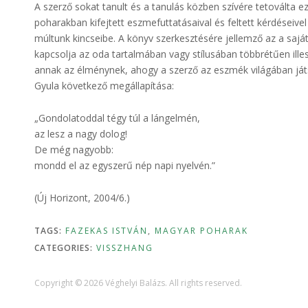
A szerző sokat tanult és a tanulás közben szívére tetoválta 
poharakban kifejtett eszmefuttatásaival és feltett kérdéseive
múltunk kincseibe. A könyv szerkesztésére jellemző az a sa
kapcsolja az oda tartalmában vagy stílusában többrétűen illesz
annak az élménynek, ahogy a szerző az eszmék világában játszi
Gyula következő megállapítása:
„Gondolatoddal tégy túl a lángelmén,
az lesz a nagy dolog!
De még nagyobb:
mondd el az egyszerű nép napi nyelvén.”
(Új Horizont, 2004/6.)
TAGS:
FAZEKAS ISTVÁN
,
MAGYAR POHARAK
CATEGORIES:
VISSZHANG
Copyright © 2026 Véghelyi Balázs. All rights reserved.