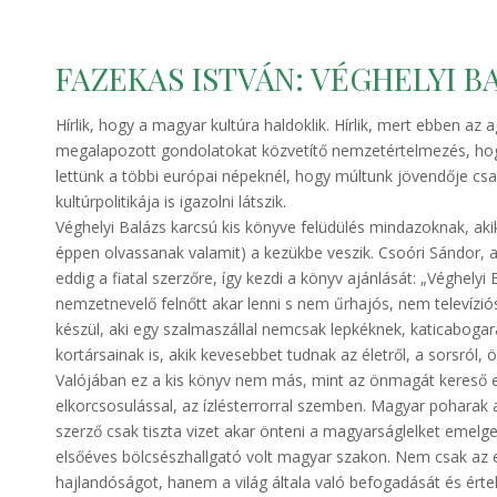
FAZEKAS ISTVÁN: VÉGHELYI 
Hírlik, hogy a magyar kultúra haldoklik. Hírlik, mert ebben az
megalapozott gondolatokat közvetítő nemzetértelmezés, hog
lettünk a többi európai népeknél, hogy múltunk jövendője csak
kultúrpolitikája is igazolni látszik.
Véghelyi Balázs karcsú kis könyve felüdülés mindazoknak, akik
éppen olvassanak valamit) a kezükbe veszik. Csoóri Sándor, a
eddig a fiatal szerzőre, így kezdi a könyv ajánlását: „Véghelyi
nemzetnevelő felnőtt akar lenni s nem űrhajós, nem televízió
készül, aki egy szalmaszállal nemcsak lepkéknek, katicaboga
kortársainak is, akik kevesebbet tudnak az életről, a sorsról,
Valójában ez a kis könyv nem más, mint az önmagát kereső e
elkorcsosulással, az ízlésterrorral szemben. Magyar poharak 
szerző csak tiszta vizet akar önteni a magyarságlelket emel
elsőéves bölcsészhallgató volt magyar szakon. Nem csak az 
hajlandóságot, hanem a világ általa való befogadását és értel