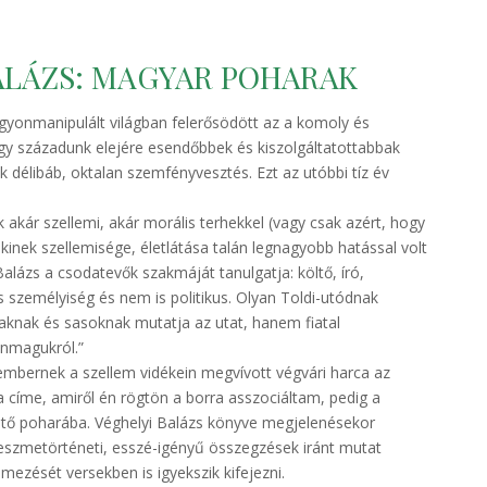
BALÁZS: MAGYAR POHARAK
 agyonmanipulált világban felerősödött az a komoly és
y századunk elejére esendőbbek és kiszolgáltatottabbak
 délibáb, oktalan szemfényvesztés. Ezt az utóbbi tíz év
 akár szellemi, akár morális terhekkel (vagy csak azért, hogy
kinek szellemisége, életlátása talán legnagyobb hatással volt
 Balázs a csodatevők szakmáját tanulgatja: költő, író,
s személyiség és nem is politikus. Olyan Toldi-utódnak
raknak és sasoknak mutatja az utat, hanem fiatal
 önmagukról.”
mbernek a szellem vidékein megvívott végvári harca az
a címe, amiről én rögtön a borra asszociáltam, pedig a
gető poharába. Véghelyi Balázs könyve megjelenésekor
eszmetörténeti, esszé-igényű összegzések iránt mutat
mezését versekben is igyekszik kifejezni.