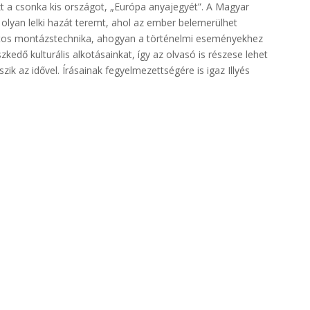
ezt a csonka kis országot, „Európa anyajegyét”. A Magyar
l olyan lelki hazát teremt, ahol az ember belemerülhet
játos montázstechnika, ahogyan a történelmi eseményekhez
kedő kulturális alkotásainkat, így az olvasó is részese lehet
k az idővel. Írásainak fegyelmezettségére is igaz Illyés