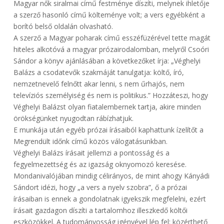
Magyar nők siralmai című festménye díszíti, melynek ihletője
a szerző hasonló című költeménye volt; a vers egyébként a
borító belső oldalán olvasható.
A szerző a Magyar poharak című esszéfüzérével tette magát
hiteles alkotóvá a magyar prózairodalomban, melyről Csoóri
Sándor a könyv ajánlásában a következőket írja: „Véghelyi
Balázs a csodatevők szakmáját tanulgatja: költő, író,
nemzetnevelő felnőtt akar lenni, s nem űrhajós, nem
televíziós személyiség és nem is politikus.” Hozzáteszi, hogy
Véghelyi Balázst olyan fiatalembernek tartja, akire minden
örökségünket nyugodtan rábízhatjuk.
E munkája után egyéb prózai írásaiból kaphattunk ízelítőt a
Megrendült időnk című közös válogatásunkban.
Véghelyi Balázs írásait jellemzi a pontosság és a
fegyelmezettség és az igazság oknyomozó keresése.
Mondanivalójában mindig célirányos, de mint ahogy Kányádi
Sándort idézi, hogy „a vers a nyelv szobra”, ő a prózai
írásaiban is ennek a gondolatnak igyekszik megfelelni, ezért
írásait gazdagon díszíti a tartalomhoz illeszkedő költői
eszközökkel. A tudományosság igényével lép fel: közérthető