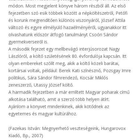
módon. Most megjelent könyve három részből áll. Az első
fejezetben szó esik többek között a népköltészetről, Petőfi
és korunk megrendítően különös viszonyáról, József Attila
változó és egyre elmélyülő hazaélményéről, ugyanakkor itt
olvashatunk először átfogó tanulmányt Csoóri Sándor
gyermekverseiről is.
A második fejezet egy mellbevágó interjúsorozat Nagy
Lászlóról, a költő születésének 80. évfordulója kapcsán. Itt
olyan embereket szólít meg, akik a költő közeli barátai,
kortársai voltak, például: Berek Kati színésznő, Pozsgay Imre
politikus, Sára Sándor filmrendező, Kocsár Miklós
zeneszerző, Utassy József költő.
A harmadik fejezetben a már említett Magyar poharak című
alkotása található, amit a szerző több helyen átírt.
Ajánlom a könyvet mindenkinek, akik kötődnek az
egyetemes és magyar kultúrához.
(Fazekas István: Megnyerhető veszteségeink, Hungarovox
Kiadó, Bp., 2007)