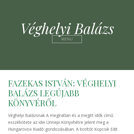
Véghelyi Balázs
MENU
FAZEKAS ISTVÁN: VÉGHELYI
BALÁZS LEGÚJABB
KÖNYVÉRŐL
Véghelyi Balázsnak A megíratlan és a megírt idők című
esszékötete az idei Ünnepi Könyvhétre jelent meg a
Hungarovox Kiadó gondozásában. A borítót Kopcsik Edit