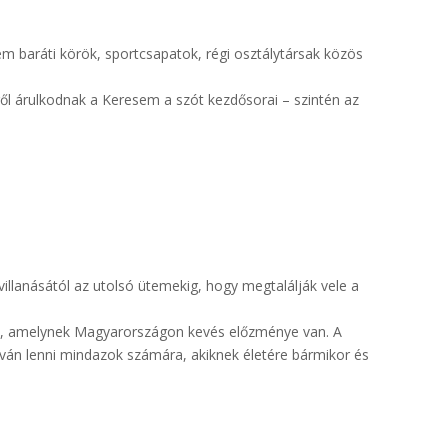
baráti körök, sportcsapatok, régi osztálytársak közös
ről árulkodnak a Keresem a szót kezdősorai – szintén az
villanásától az utolsó ütemekig, hogy megtalálják vele a
z, amelynek Magyarországon kevés előzménye van. A
íván lenni mindazok számára, akiknek életére bármikor és