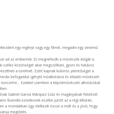
 elkezdeni egy regényt vagy egy filmet, megadni egy zenemű
ust ad az embernek. Ez megnehezíti a művészek dolgát is.
i széles közönséget akar megszólítani, gyors és hatásos
szítheti a türelmét. Ezért kapnak különös jelentőséget a
ineráis befogadást igénylő műalkotásra és előadó-művészeti
ra, koncertre… Ezekkel szemben a képzőművészeti alkotásokat
iben.
tnak Gabriel García Márquez Száz év magányának felütését
iano Buendía ezredesnek eszébe jutott az a régi délután,
bben a mondatban úgy ölelkezik össze a múlt és a jövő, hogy
vánja megízlelni.