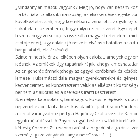
„Mindannyian mások vagyunk / Még jó, hogy van néhány közös 
Ha két fiatal találkozik manapság, az első kérdések egyike tö
következtethetünk, hogy korunkban a zene lett az egyik leg
sokat elárul az emberről, hogy milyen zenét szeret. Egy népet
hiszen ahogy versekből is összeáll a magyar történelem, mint
csatajelenet), úgy dalaink jó része is elválaszthatatlan az akt
hangulatától, életérzésétől.
Szinte mindenki őriz a lelkében olyan dalokat, amelyek egy e
idéznek. Az emlékek úgy tapadnak rájuk, ahogy kimoshatatlan 
Az én generációmnak (ahogy az eggyel korábbinak és későbbin
lemezei. Fülbemászó dalai magyar gyerekversekre és igénye
kedvenceimet, és koncerteztem velük az elképzelt közönség el
bennem az alkotás és a szereplés iránti késztetést.
Személyes kapcsolatok, barátságok, közös fellépések is utat 
népzenéhez például a Muzsikás-alapító ifjabb Csoóri Sándorr
alternatív irányzathoz pedig a Hajnóczy Csaba vezette Kampe
együttműködéssel. A Ghymes együtteshez családi kötelékek i
két évig Chemez Zsuzsanna tanította hegedülni a galántai ze
személyi igazolványának „anyja neve” rovatát…)