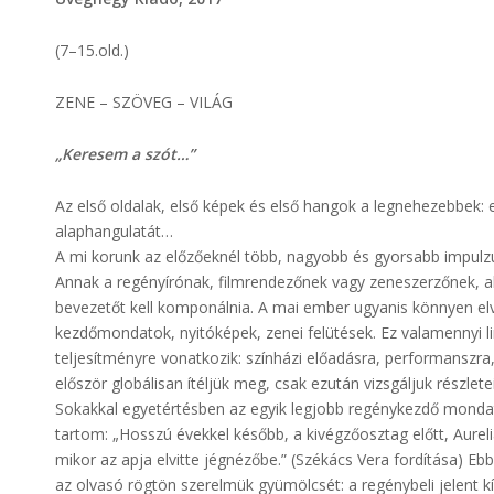
(7–15.old.)
ZENE – SZÖVEG – VILÁG
„Keresem a szót…”
Az első oldalak, első képek és első hangok a legnehezebbek:
alaphangulatát…
A mi korunk az előzőeknél több, nagyobb és gyorsabb impulz
Annak a regényírónak, filmrendezőnek vagy zeneszerzőnek, ak
bevezetőt kell komponálnia. A mai ember ugyanis könnyen elve
kezdőmondatok, nyitóképek, zenei felütések. Ez valamennyi l
teljesítményre vonatkozik: színházi előadásra, performansz
először globálisan ítéljük meg, csak ezután vizsgáljuk részlete
Sokakkal egyetértésben az egyik legjobb regénykezdő monda
tartom: „Hosszú évekkel később, a kivégzőosztag előtt, Aurel
mikor az apja elvitte jégnézőbe.” (Székács Vera fordítása) E
az olvasó rögtön szerelmük gyümölcsét: a regénybeli jelent kí