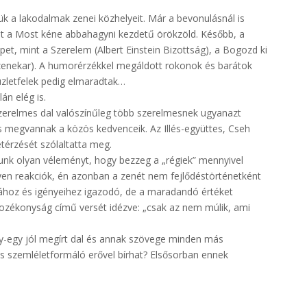
ük a lakodalmak zenei közhelyeit. Már a bevonulásnál is
lt a Most kéne abbahagyni kezdetű örökzöld. Később, a
et, mint a Szerelem (Albert Einstein Bizottság), a Bogozd ki
zenekar). A humorérzékkel megáldott rokonok és barátok
üzletfelek pedig elmaradtak…
án elég is.
zerelmes dal valószínűleg több szerelmesnek ugyanazt
s megvannak a közös kedvenceik. Az Illés-együttes, Cseh
térzését szólaltatta meg.
nk olyan véleményt, hogy bezzeg a „régiek” mennyivel
lyen reakciók, én azonban a zenét nem fejlődéstörténetként
tához és igényeihez igazodó, de a maradandó értéket
ozékonyság című versét idézve: „csak az nem múlik, ami
egy-egy jól megírt dal és annak szövege minden más
s szemléletformáló erővel bírhat? Elsősorban ennek