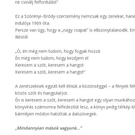
ne csinálj felfordulást”
Ez a Szörényi–Bródy-szerzemény nemcsak egy zenekar, hanem 
indulója 1969 óta.
Persze van úgy, hogy a „nagy csapat” is elbizonytalanodik. Er
Illéstől:
„Ó, én még nem tudom, hogy fogjak hozzá
Én még nem tudom, hogy kezdjem el
Keresem a szót, keresem a hangot
Keresem a szót, keresem a hangot”
A zenészeknek együtt kell élniük a közönséggel – a fények fel
közös szót és hang(ulat)ot.
Én is keresem a szót, keresem a hangot egy olyan munkáho
könyvírás számomra felfedezőút lesz, a könyv pedig térkép k
bármilyen módon hatottak a dalszövegek.
„Mindannyian mások vagyunk…”