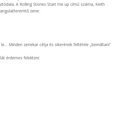
itódala. A Rolling Stones Start me up című száma, Keith
hangulatteremtő zene:
le… Minden zenekar célja és sikerének feltétele „beindítani”
lát érdemes felidézni: