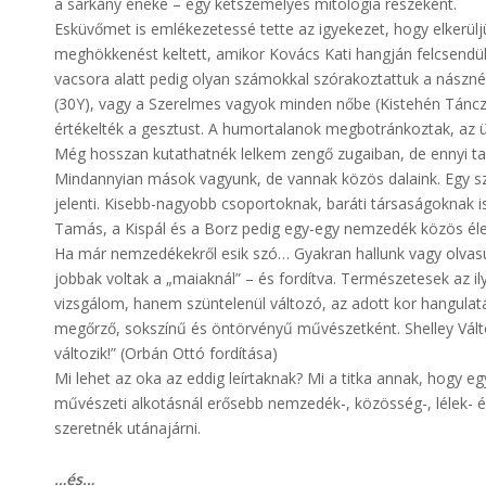
a sárkány éneke – egy kétszemélyes mitológia részeként.
Esküvőmet is emlékezetessé tette az igyekezet, hogy elkerülj
meghökkenést keltett, amikor Kovács Kati hangján felcsendü
vacsora alatt pedig olyan számokkal szórakoztattuk a násznép
(30Y), vagy a Szerelmes vagyok minden nőbe (Kistehén Tánc
értékelték a gesztust. A humortalanok megbotránkoztak, az 
Még hosszan kutathatnék lelkem zengő zugaiban, de ennyi tal
Mindannyian mások vagyunk, de vannak közös dalaink. Egy s
jelenti. Kisebb-nagyobb csoportoknak, baráti társaságoknak i
Tamás, a Kispál és a Borz pedig egy-egy nemzedék közös éle
Ha már nemzedékekről esik szó… Gyakran hallunk vagy olvasu
jobbak voltak a „maiaknál” – és fordítva. Természetesek az i
vizsgálom, hanem szüntelenül változó, az adott kor hangula
megőrző, sokszínű és öntörvényű művészetként. Shelley Vált
változik!” (Orbán Ottó fordítása)
Mi lehet az oka az eddig leírtaknak? Mi a titka annak, hogy 
művészeti alkotásnál erősebb nemzedék-, közösség-, lélek- é
szeretnék utánajárni.
…és…