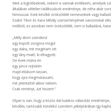
Mint a legtöbbeknek, nekem is vannak emlékeim, amelyek szin
általában véletlen találkozások eredménye, de néha akár so
himnuszai. Ezek később örökzölddé nemesednek vagy balla
Szabó Tibor és Kara Mihály szerzeményének sanzonokat idéző,
múltból, ez azonban nem örökzölddé, nem is balladává, hanem 
„Mély álom szenderül
egy kopott zongora mögül
egy dalra, mit megírtam ott
egy lány miatt, ki elhagyott.
De évek múlva én
egy pince rejtekén
majd előásom lassan,
hogy újra megmutassam,
mit jelentettél akkor nekem.
Csak reményt, azt hiszem.”
Olyan is van, hogy a közös dal tudatos választás eredménye,
későbbi, tartósabb kötelékű szerelem jelképtárában így kapha