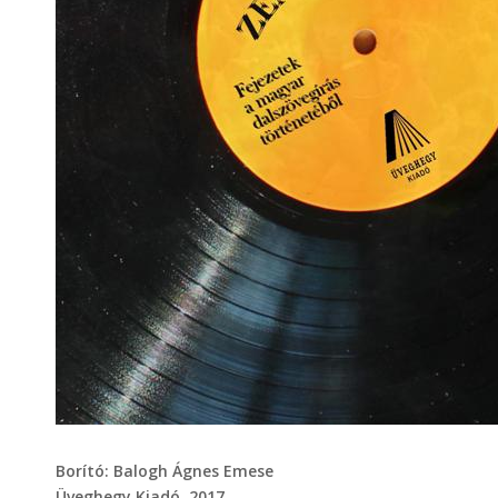
Borító: Balogh Ágnes Emese
Üveghegy Kiadó, 2017