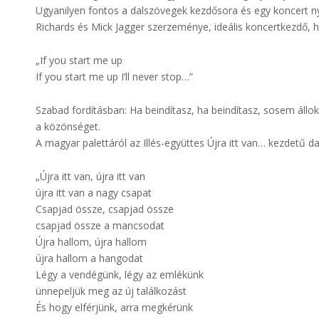
Ugyanilyen fontos a dalszövegek kezdősora és egy koncert ny
Richards és Mick Jagger szerzeménye, ideális koncertkezdő, 
„If you start me up
If you start me up I’ll never stop…”
Szabad fordításban: Ha beindítasz, ha beindítasz, sosem állok 
a közönséget.
A magyar palettáról az Illés-együttes Újra itt van… kezdetű da
„Újra itt van, újra itt van
újra itt van a nagy csapat
Csapjad össze, csapjad össze
csapjad össze a mancsodat
Újra hallom, újra hallom
újra hallom a hangodat
Légy a vendégünk, légy az emlékünk
ünnepeljük meg az új találkozást
És hogy elférjünk, arra megkérünk