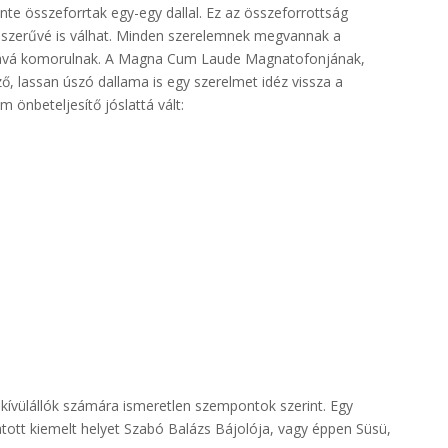
te összeforrtak egy-egy dallal. Ez az összeforrottság
rsszerűvé is válhat. Minden szerelemnek megvannak a
dává komorulnak. A Magna Cum Laude Magnatofonjának,
 lassan úszó dallama is egy szerelmet idéz vissza a
önbeteljesítő jóslattá vált:
 kívülállók számára ismeretlen szempontok szerint. Egy
tott kiemelt helyet Szabó Balázs Bájolója, vagy éppen Süsü,