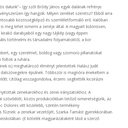
dalunk”– így szól Bródy János egyik dalának refrénje.
rvényszerűen így hangzik: Milyen zenéket szeretsz? Ebből arra
fontosabb közösségképző és szemléletformáló erő. Valóban
 is meg lehet ismerni a zenéje által. A magyart különösen,
 kirakó darabjaiból egy nagy tájkép (vagy éppen
uális történelmi és társadalmi folyamatoktól, a kor
mbert, egy szerelmet, boldog vagy szomorú pillanatokat
foltok a ruhára.
ek is) meghatározó élményt jelentettek Halász Judit
s dalszövegekre épülnek. Többször is magnóra énekeltem a
őtt. Utólag visszagondolva, érzem: segítették kicsírázni
nyitottak zenekarokhoz és zenei irányzatokhoz. A
al szövődött, közös produkciókban tetőző ismeretségünk, az
c Dolores vitt közelebb, szintén termékeny
s fűznek: a zenekar vezetőjét, Szarka Tamást gyerekkorában
neiskolában. (E kötelék magyarázataként lásd a szerző