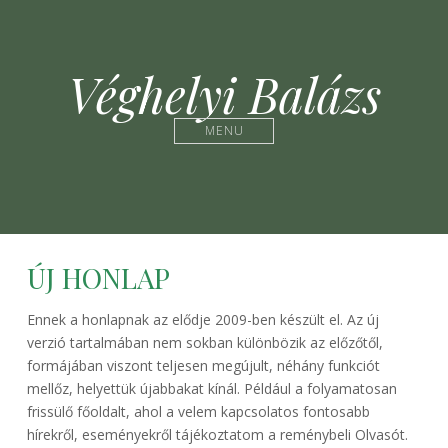
Véghelyi Balázs
MENU
ÚJ HONLAP
Ennek a honlapnak az elődje 2009-ben készült el. Az új
verzió tartalmában nem sokban különbözik az előzőtől,
formájában viszont teljesen megújult, néhány funkciót
mellőz, helyettük újabbakat kínál. Például a folyamatosan
frissülő főoldalt, ahol a velem kapcsolatos fontosabb
hírekről, eseményekről tájékoztatom a reménybeli Olvasót.