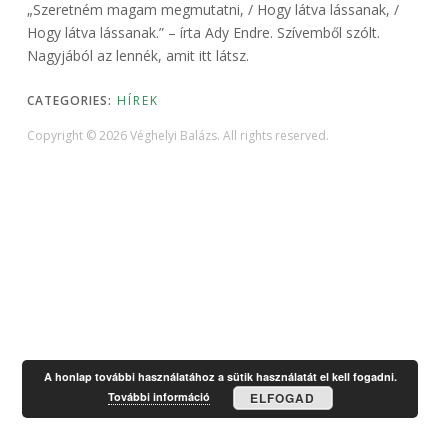
„Szeretném magam megmutatni, / Hogy látva lássanak, /
Hogy látva lássanak.” – írta Ady Endre. Szívemből szólt.
Nagyjából az lennék, amit itt látsz.
CATEGORIES:
HÍREK
Copyright © 2026 Véghelyi Balázs. All rights reserved.
A honlap további használatához a sütik használatát el kell fogadni.
További információ
ELFOGAD