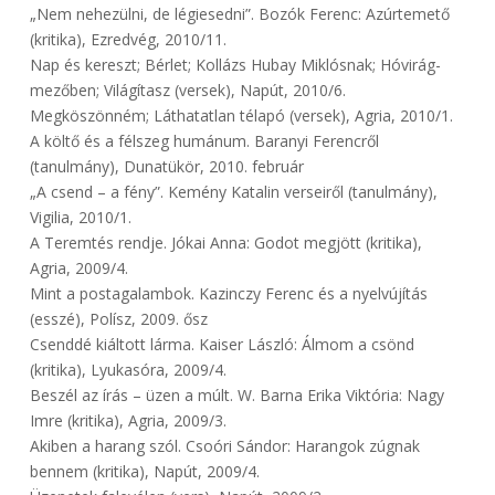
„Nem nehezülni, de légiesedni”. Bozók Ferenc: Azúrtemető
(kritika), Ezredvég, 2010/11.
Nap és kereszt; Bérlet; Kollázs Hubay Miklósnak; Hóvirág-
mezőben; Világítasz (versek), Napút, 2010/6.
Megköszönném; Láthatatlan télapó (versek), Agria, 2010/1.
A költő és a félszeg humánum. Baranyi Ferencről
(tanulmány), Dunatükör, 2010. február
„A csend – a fény”. Kemény Katalin verseiről (tanulmány),
Vigilia, 2010/1.
A Teremtés rendje. Jókai Anna: Godot megjött (kritika),
Agria, 2009/4.
Mint a postagalambok. Kazinczy Ferenc és a nyelvújítás
(esszé), Polísz, 2009. ősz
Csenddé kiáltott lárma. Kaiser László: Álmom a csönd
(kritika), Lyukasóra, 2009/4.
Beszél az írás – üzen a múlt. W. Barna Erika Viktória: Nagy
Imre (kritika), Agria, 2009/3.
Akiben a harang szól. Csoóri Sándor: Harangok zúgnak
bennem (kritika), Napút, 2009/4.