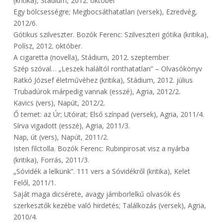
(kritika), Stádium, 2012. október
Egy bölcsességre; Megbocsáthatatlan (versek), Ezredvég,
2012/6.
Gótikus szilveszter. Bozók Ferenc: Szilveszteri gótika (kritika),
Polísz, 2012. október.
A cigaretta (novella), Stádium, 2012. szeptember
Szép szóval… „Leszek haláltól ronthatatlan” – Olvasókönyv
Ratkó József életművéhez (kritika), Stádium, 2012. július
Trubadúrok márpedig vannak (esszé), Agria, 2012/2.
Kavics (vers), Napút, 2012/2.
Ő temet: az Úr; Utóirat; Első színpad (versek), Agria, 2011/4.
Sírva vigadott (esszé), Agria, 2011/3.
Nap, út (vers), Napút, 2011/2.
Isten filctolla. Bozók Ferenc: Rubinpirosat visz a nyárba
(kritika), Forrás, 2011/3.
„Sóvidék a lelkünk”. 111 vers a Sóvidékről (kritika), Kelet
Felől, 2011/1.
Saját maga dicsérete, avagy jámborlelkű olvasók és
szerkesztők kezébe való hirdetés; Találkozás (versek), Agria,
2010/4.