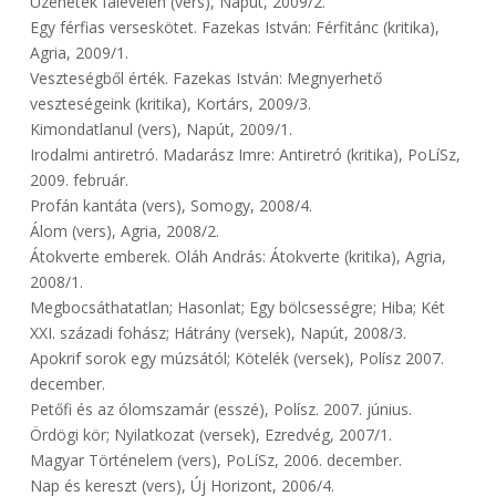
Üzenetek falevélen (vers), Napút, 2009/2.
Egy férfias verseskötet. Fazekas István: Férfitánc (kritika),
Agria, 2009/1.
Veszteségből érték. Fazekas István: Megnyerhető
veszteségeink (kritika), Kortárs, 2009/3.
Kimondatlanul (vers), Napút, 2009/1.
Irodalmi antiretró. Madarász Imre: Antiretró (kritika), PoLíSz,
2009. február.
Profán kantáta (vers), Somogy, 2008/4.
Álom (vers), Agria, 2008/2.
Átokverte emberek. Oláh András: Átokverte (kritika), Agria,
2008/1.
Megbocsáthatatlan; Hasonlat; Egy bölcsességre; Hiba; Két
XXI. századi fohász; Hátrány (versek), Napút, 2008/3.
Apokrif sorok egy múzsától; Kötelék (versek), Polísz 2007.
december.
Petőfi és az ólomszamár (esszé), Polísz. 2007. június.
Ördögi kör; Nyilatkozat (versek), Ezredvég, 2007/1.
Magyar Történelem (vers), PoLíSz, 2006. december.
Nap és kereszt (vers), Új Horizont, 2006/4.