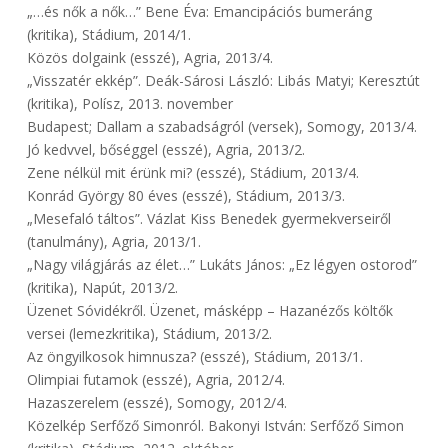
„…és nők a nők…” Bene Éva: Emancipációs bumeráng
(kritika), Stádium, 2014/1.
Közös dolgaink (esszé), Agria, 2013/4.
„Visszatér ekkép”. Deák-Sárosi László: Libás Matyi; Keresztút
(kritika), Polísz, 2013. november
Budapest; Dallam a szabadságról (versek), Somogy, 2013/4.
Jó kedvvel, bőséggel (esszé), Agria, 2013/2.
Zene nélkül mit érünk mi? (esszé), Stádium, 2013/4.
Konrád György 80 éves (esszé), Stádium, 2013/3.
„Mesefaló táltos”. Vázlat Kiss Benedek gyermekverseiről
(tanulmány), Agria, 2013/1.
„Nagy világjárás az élet…” Lukáts János: „Ez légyen ostorod”
(kritika), Napút, 2013/2.
Üzenet Sóvidékről. Üzenet, másképp – Hazanézős költők
versei (lemezkritika), Stádium, 2013/2.
Az öngyilkosok himnusza? (esszé), Stádium, 2013/1.
Olimpiai futamok (esszé), Agria, 2012/4.
Hazaszerelem (esszé), Somogy, 2012/4.
Közelkép Serfőző Simonról. Bakonyi István: Serfőző Simon