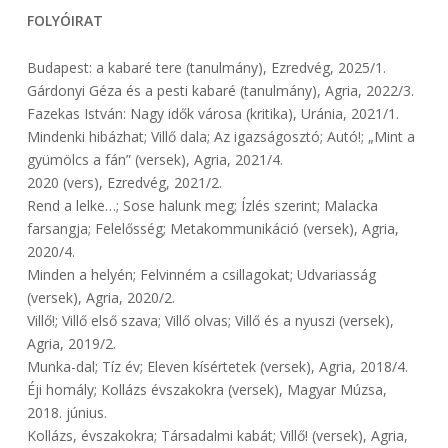
FOLYÓIRAT
Budapest: a kabaré tere (tanulmány), Ezredvég, 2025/1.
Gárdonyi Géza és a pesti kabaré (tanulmány), Agria, 2022/3.
Fazekas István: Nagy idők városa (kritika), Uránia, 2021/1.
Mindenki hibázhat; Villő dala; Az igazságosztó; Autó!; „Mint a
gyümölcs a fán” (versek), Agria, 2021/4.
2020 (vers), Ezredvég, 2021/2.
Rend a lelke…; Sose halunk meg; Ízlés szerint; Malacka
farsangja; Felelősség; Metakommunikáció (versek), Agria,
2020/4.
Minden a helyén; Felvinném a csillagokat; Udvariasság
(versek), Agria, 2020/2.
Villő!; Villő első szava; Villő olvas; Villő és a nyuszi (versek),
Agria, 2019/2.
Munka-dal; Tíz év; Eleven kísértetek (versek), Agria, 2018/4.
Éji homály; Kollázs évszakokra (versek), Magyar Múzsa,
2018. június.
Kollázs, évszakokra; Társadalmi kabát; Villő! (versek), Agria,