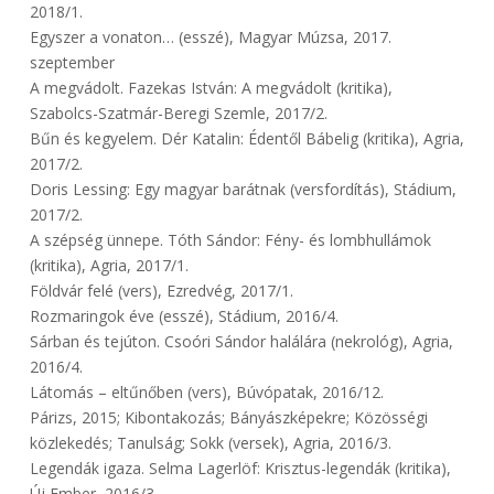
2018/1.
Egyszer a vonaton… (esszé), Magyar Múzsa, 2017.
szeptember
A megvádolt. Fazekas István: A megvádolt (kritika),
Szabolcs-Szatmár-Beregi Szemle, 2017/2.
Bűn és kegyelem. Dér Katalin: Édentől Bábelig (kritika), Agria,
2017/2.
Doris Lessing: Egy magyar barátnak (versfordítás), Stádium,
2017/2.
A szépség ünnepe. Tóth Sándor: Fény- és lombhullámok
(kritika), Agria, 2017/1.
Földvár felé (vers), Ezredvég, 2017/1.
Rozmaringok éve (esszé), Stádium, 2016/4.
Sárban és tejúton. Csoóri Sándor halálára (nekrológ), Agria,
2016/4.
Látomás – eltűnőben (vers), Búvópatak, 2016/12.
Párizs, 2015; Kibontakozás; Bányászképekre; Közösségi
közlekedés; Tanulság; Sokk (versek), Agria, 2016/3.
Legendák igaza. Selma Lagerlöf: Krisztus-legendák (kritika),
Új Ember, 2016/3.