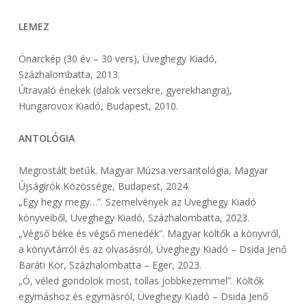
LEMEZ
Önarckép (30 év – 30 vers), Üveghegy Kiadó,
Százhalombatta, 2013.
Útravaló énekek (dalok versekre, gyerekhangra),
Hungarovox Kiadó, Budapest, 2010.
ANTOLÓGIA
Megrostált betűk. Magyar Múzsa versantológia, Magyar
Újságírók Közössége, Budapest, 2024.
„Egy hegy megy…”. Szemelvények az Üveghegy Kiadó
könyveiből, Üveghegy Kiadó, Százhalombatta, 2023.
„Végső béke és végső menedék”. Magyar költők a könyvről,
a könyvtárról és az olvasásról, Üveghegy Kiadó – Dsida Jenő
Baráti Kör, Százhalombatta – Eger, 2023.
„Ó, véled gondolok most, tollas jobbkezemmel”. Költők
egymáshoz és egymásról, Üveghegy Kiadó – Dsida Jenő