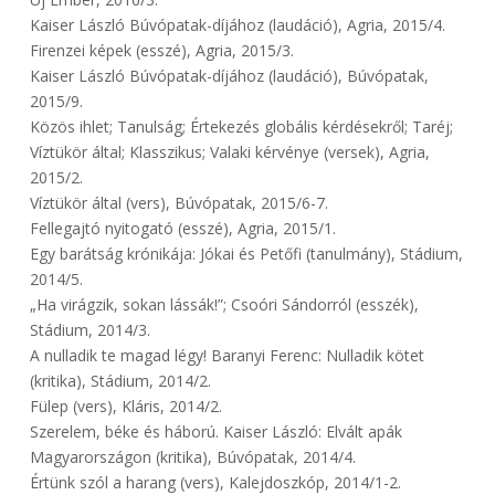
Kaiser László Búvópatak-díjához (laudáció), Agria, 2015/4.
Firenzei képek (esszé), Agria, 2015/3.
Kaiser László Búvópatak-díjához (laudáció), Búvópatak,
2015/9.
Közös ihlet; Tanulság; Értekezés globális kérdésekről; Taréj;
Víztükör által; Klasszikus; Valaki kérvénye (versek), Agria,
2015/2.
Víztükör által (vers), Búvópatak, 2015/6-7.
Fellegajtó nyitogató (esszé), Agria, 2015/1.
Egy barátság krónikája: Jókai és Petőfi (tanulmány), Stádium,
2014/5.
„Ha virágzik, sokan lássák!”; Csoóri Sándorról (esszék),
Stádium, 2014/3.
A nulladik te magad légy! Baranyi Ferenc: Nulladik kötet
(kritika), Stádium, 2014/2.
Fülep (vers), Kláris, 2014/2.
Szerelem, béke és háború. Kaiser László: Elvált apák
Magyarországon (kritika), Búvópatak, 2014/4.
Értünk szól a harang (vers), Kalejdoszkóp, 2014/1-2.