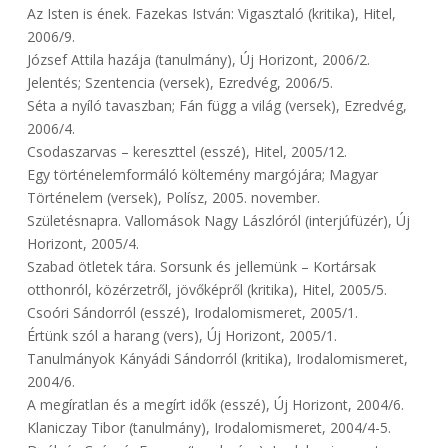
Az Isten is ének. Fazekas István: Vigasztaló (kritika), Hitel,
2006/9.
József Attila hazája (tanulmány), Új Horizont, 2006/2.
Jelentés; Szentencia (versek), Ezredvég, 2006/5.
Séta a nyíló tavaszban; Fán függ a világ (versek), Ezredvég,
2006/4.
Csodaszarvas – kereszttel (esszé), Hitel, 2005/12.
Egy történelemformáló költemény margójára; Magyar
Történelem (versek), Polísz, 2005. november.
Születésnapra. Vallomások Nagy Lászlóról (interjúfüzér), Új
Horizont, 2005/4.
Szabad ötletek tára. Sorsunk és jellemünk – Kortársak
otthonról, közérzetről, jövőképről (kritika), Hitel, 2005/5.
Csoóri Sándorról (esszé), Irodalomismeret, 2005/1.
Értünk szól a harang (vers), Új Horizont, 2005/1.
Tanulmányok Kányádi Sándorról (kritika), Irodalomismeret,
2004/6.
A megíratlan és a megírt idők (esszé), Új Horizont, 2004/6.
Klaniczay Tibor (tanulmány), Irodalomismeret, 2004/4-5.