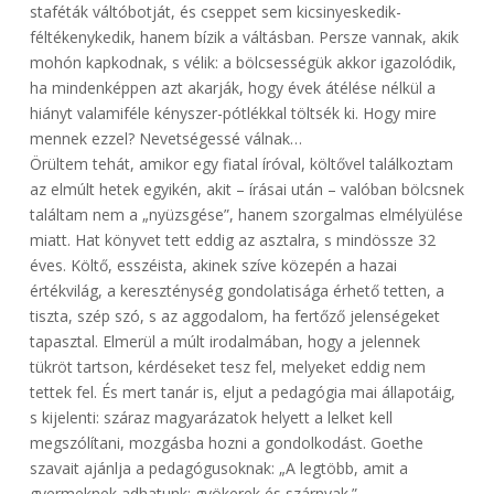
staféták váltóbotját, és cseppet sem kicsinyeskedik-
féltékenykedik, hanem bízik a váltásban. Persze vannak, akik
mohón kapkodnak, s vélik: a bölcsességük akkor igazolódik,
ha mindenképpen azt akarják, hogy évek átélése nélkül a
hiányt valamiféle kényszer-pótlékkal töltsék ki. Hogy mire
mennek ezzel? Nevetségessé válnak…
Örültem tehát, amikor egy fiatal íróval, költővel találkoztam
az elmúlt hetek egyikén, akit – írásai után – valóban bölcsnek
találtam nem a „nyüzsgése”, hanem szorgalmas elmélyülése
miatt. Hat könyvet tett eddig az asztalra, s mindössze 32
éves. Költő, esszéista, akinek szíve közepén a hazai
értékvilág, a kereszténység gondolatisága érhető tetten, a
tiszta, szép szó, s az aggodalom, ha fertőző jelenségeket
tapasztal. Elmerül a múlt irodalmában, hogy a jelennek
tükröt tartson, kérdéseket tesz fel, melyeket eddig nem
tettek fel. És mert tanár is, eljut a pedagógia mai állapotáig,
s kijelenti: száraz magyarázatok helyett a lelket kell
megszólítani, mozgásba hozni a gondolkodást. Goethe
szavait ajánlja a pedagógusoknak: „A legtöbb, amit a
gyermeknek adhatunk: gyökerek és szárnyak.”