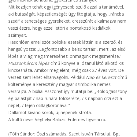
Mit kezdjen tehát egy igényesebb szülő azzal a tanárnővel,
aki butaságát, képzetlenségét úgy fitogtatja, hogy „ráncba
szedi” a tehetséges gyerekeket, dresszúrát alkalmazva nem
veszi észre, hogy ezzel letöri a bontakozó kisdiákok
szárnyait.
Hasonlóan emel szót politikai esetek láttán is a szerző, és
hangsúlyozza: „Legfontosabb a belső tartás”, mert „az első
lépés a világ megismeréséhez: önmagunk megismerése.”
Huszonhárom lépés
című könyve a józanul látó alkotó kis
kincsesháza. Amikor megjelent, még csak 27 éves volt. De
verseit sem lehet elhanyagolni. Például
Nap és kereszt
című
költeménye a keresztény magyar szimbolika nemes
versrajza. A bibliai Asszonyt így mutatja be: „Boldogasszony
ég-palástját / nap-ruhára fölcserélte, / s napban őrzi ezt a
népet, / fején csillagkoronával.”
Dallamot kívánó sorok, új népének-strófa.
A költő neve: Véghelyi Balázs. Érdemes figyelni rá.
(Tóth Sándor: Őszi számadás, Szent István Társulat, Bp.,