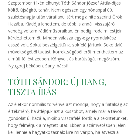
Szeptember 11-én elhunyt Tóth Sándor József Attila-díjas
költő, újságíró, tanár. Nem egészen egy hónappal 80.
születésnapja után váratlanul tért meg a hite szerinti Örök
Hazába. Kiadója lehettem, de több is annál. Visszajáró
vendég voltam rádióműsoraiban, én pedig irodalmi estjein
kérdezhettem őt. Minden válasza egy-egy nyomdakész
esszé volt. Sokat beszélgettünk, sokfelé jártunk. Sokoldalú
műveltségéből tudást, korrektségéből erőt meríthettem az
elmúlt fél évtizedben. Könyveit és barátságát megőrzöm.
Nyugodj békében, Sanyi bácsi!
TÓTH SÁNDOR: ÚJ HANG,
TISZTA ÍRÁS
Az életkor normális törvénye azt mondja, hogy a fiatalság az
értékmérő, ha átlépjük azt a küszöböt, amely már a távoli
gondolat új hazája, inkább visszafelé fordítja a tekintetünket,
hogy felmérjük a megtett utat. Ebben a számvetésben jelen
kell lennie a hagyatkozásnak: kire mi várjon, ha átveszi a