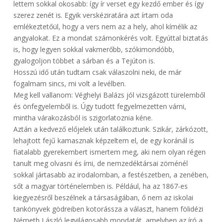
lettem sokkal okosabb: így ír verset egy kezdő ember és így
szerez zenét is. Egyik verskéziratára azt írtam oda
emlékeztetőül, hogy a vers nem az a hely, ahol kímélik az
angyalokat. Ez a mondat számonkérés volt. Egyúttal biztatás
is, hogy legyen sokkal vakmerőbb, szókimondóbb,
gyalogoljon többet a sárban és a Tejúton is.
Hosszú idő után tudtam csak válaszolni neki, de már
fogalmam sincs, mi volt a levélben.
Meg kell vallanom: Véghelyi Balázs jól vizsgázott türelemből
és önfegyelemből is. Úgy tudott fegyelmezetten várni,
mintha várakozásból is szigorlatoznia kéne.
Aztán a kedvező előjelek után találkoztunk. Szikár, zárkózott,
lehajtott fejű kamasznak képzeltem el, de egy koránál is
fiatalabb gyerekembert ismertem meg, aki nem olyan régen
tanult meg olvasni és írni, de nemzedéktársai zöménél
sokkal jártasabb az irodalomban, a festészetben, a zenében,
sőt a magyar történelemben is. Például, ha az 1867-es
kiegyezésről beszélnek a társaságában, ő nem az iskolai
tankönyvek gödreiben kotorássza a választ, hanem fölidézi
Németh László legvilágosabb mondatát, amelyben az író a