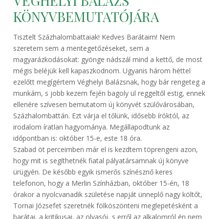
VÉGHELYI BALÁZS
KÖNYVBEMUTATÓJÁRA
Tisztelt Százhalombattaiak! Kedves Barátaim! Nem
szeretem sem a mentegetőzéseket, sem a
magyarázkodásokat: gyönge nádszál mind a kettő, de most
mégis beléjük kell kapaszkodnom. Ugyanis három héttel
ezelőtt megígértem Véghelyi Balázsnak, hogy bár rengeteg a
munkám, s jobb kezem fején bagoly ül reggeltől estig, ennek
ellenére szívesen bemutatom új könyvét szülővárosában,
Százhalombattán. Ezt várja el tőlünk, idősebb íróktól, az
irodalom íratlan hagyománya. Megállapodtunk az
időpontban is: október 15-e, este 18 óra.
Szabad öt perceimben már el is kezdtem töprengeni azon,
hogy mit is segíthetnék fiatal pályatársamnak új könyve
ürügyén. De később egyik ismerős színésznő keres
telefonon, hogy a Merlin Színházban, október 15-én, 18
órakor a nyolcvanadik születése napját ünneplő nagy költőt,
Tornai Józsefet szeretnék fölköszönteni meglepetésként a
barátai, a kritikusai, az olvasói, s erről az alkalomról én nem