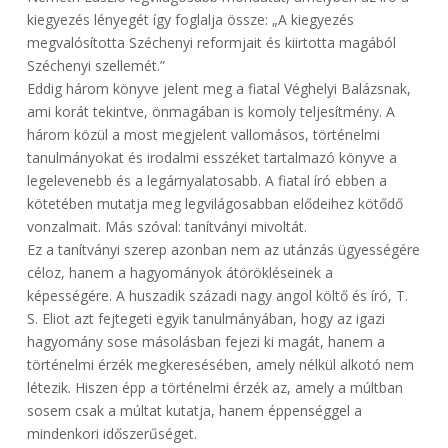
kiegyezés lényegét így foglalja össze: „A kiegyezés
megvalósította Széchenyi reformjait és kiirtotta magából
Széchenyi szellemét.”
Eddig három könyve jelent meg a fiatal Véghelyi Balázsnak,
ami korát tekintve, önmagában is komoly teljesítmény. A
három közül a most megjelent vallomásos, történelmi
tanulmányokat és irodalmi esszéket tartalmazó könyve a
legelevenebb és a legárnyalatosabb. A fiatal író ebben a
kötetében mutatja meg legvilágosabban elődeihez kötődő
vonzalmait. Más szóval: tanítványi mivoltát.
Ez a tanítványi szerep azonban nem az utánzás ügyességére
céloz, hanem a hagyományok átörökléseinek a
képességére. A huszadik századi nagy angol költő és író, T.
S. Eliot azt fejtegeti egyik tanulmányában, hogy az igazi
hagyomány sose másolásban fejezi ki magát, hanem a
történelmi érzék megkeresésében, amely nélkül alkotó nem
létezik. Hiszen épp a történelmi érzék az, amely a múltban
sosem csak a múltat kutatja, hanem éppenséggel a
mindenkori időszerűséget.