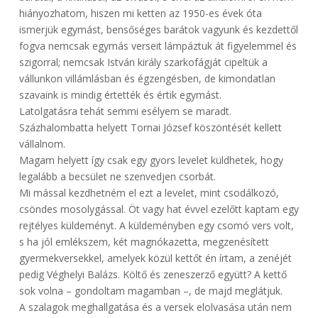
hiányozhatom, hiszen mi ketten az 1950-es évek óta
ismerjük egymást, bensőséges barátok vagyunk és kezdettől
fogva nemcsak egymás verseit lámpáztuk át figyelemmel és
szigorral; nemcsak István király szarkofágját cipeltük a
vállunkon villámlásban és égzengésben, de kimondatlan
szavaink is mindig értették és értik egymást.
Latolgatásra tehát semmi esélyem se maradt.
Százhalombatta helyett Tornai József köszöntését kellett
vállalnom.
Magam helyett így csak egy gyors levelet küldhetek, hogy
legalább a becsület ne szenvedjen csorbát.
Mi mással kezdhetném el ezt a levelet, mint csodálkozó,
csöndes mosolygással. Öt vagy hat évvel ezelőtt kaptam egy
rejtélyes küldeményt. A küldeményben egy csomó vers volt,
s ha jól emlékszem, két magnókazetta, megzenésített
gyermekversekkel, amelyek közül kettőt én írtam, a zenéjét
pedig Véghelyi Balázs. Költő és zeneszerző együtt? A kettő
sok volna – gondoltam magamban –, de majd meglátjuk.
A szalagok meghallgatása és a versek elolvasása után nem