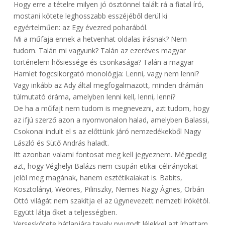
Hogy erre a tételre milyen jó ösztönnel talált rá a fiatal író,
mostani kötete leghosszabb esszéjéből derül ki
egyértelműen: az Egy évezred poharából.
Mi a műfaja ennek a hetvenhat oldalas írásnak? Nem
tudom. Talán mi vagyunk? Talán az ezeréves magyar
történelem hősiessége és csonkasága? Talán a magyar
Hamlet fogcsikorgató monológja: Lenni, vagy nem lenni?
Vagy inkább az Ady által megfogalmazott, minden drámán
túlmutató dráma, amelyben lenni kell, lenni, lenni?
De ha a műfajt nem tudom is megnevezni, azt tudom, hogy
az ifjú szerző azon a nyomvonalon halad, amelyben Balassi,
Csokonai indult el s az előttünk járó nemzedékekből Nagy
László és Sütő András haladt.
Itt azonban valami fontosat meg kell jegyeznem. Mégpedig
azt, hogy Véghelyi Balázs nem csupán etikai célirányokat
jelöl meg magának, hanem esztétikaiakat is. Babits,
Kosztolányi, Weöres, Pilinszky, Nemes Nagy Ágnes, Orbán
Ottó világát nem szakítja el az úgynevezett nemzeti írókétól.
Együtt látja őket a teljességben.
Verseskötete hátlapjára tavaly nyugodt lélekkel azt írhattam