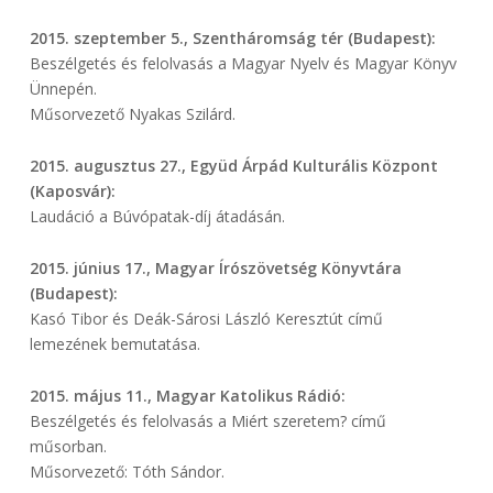
2015. szeptember 5., Szentháromság tér (Budapest):
Beszélgetés és felolvasás a Magyar Nyelv és Magyar Könyv
Ünnepén.
Műsorvezető Nyakas Szilárd.
2015. augusztus 27., Együd Árpád Kulturális Központ
(Kaposvár):
Laudáció a Búvópatak-díj átadásán.
2015. június 17., Magyar Írószövetség Könyvtára
(Budapest):
Kasó Tibor és Deák-Sárosi László Keresztút című
lemezének bemutatása.
2015. május 11., Magyar Katolikus Rádió:
Beszélgetés és felolvasás a Miért szeretem? című
műsorban.
Műsorvezető: Tóth Sándor.