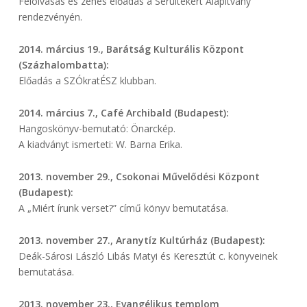
Felolvasás és zenés előadás a Sérültekért Alapítvány
rendezvényén.
2014. március 19., Barátság Kulturális Központ
(Százhalombatta):
Előadás a SZÓkratÉSZ klubban.
2014. március 7., Café Archibald (Budapest):
Hangoskönyv-bemutató: Önarckép.
A kiadványt ismerteti: W. Barna Erika.
2013. november 29., Csokonai Művelődési Központ
(Budapest):
A „Miért írunk verset?” című könyv bemutatása.
2013. november 27., Aranytíz Kultúrház (Budapest):
Deák-Sárosi László Libás Matyi és Keresztút c. könyveinek
bemutatása.
2013. november 23., Evangélikus templom