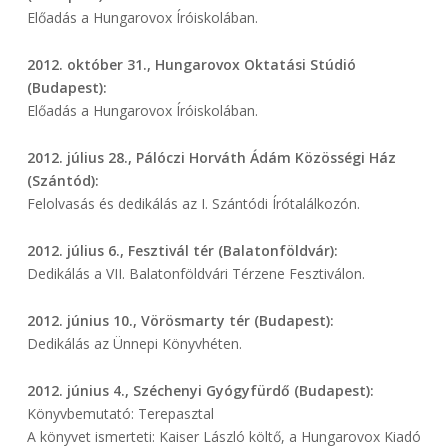
Előadás a Hungarovox Íróiskolában.
2012. október 31., Hungarovox Oktatási Stúdió
(Budapest):
Előadás a Hungarovox Íróiskolában.
2012. július 28., Pálóczi Horváth Ádám Közösségi Ház
(Szántód):
Felolvasás és dedikálás az I. Szántódi Írótalálkozón.
2012. július 6., Fesztivál tér (Balatonföldvár):
Dedikálás a VII. Balatonföldvári Térzene Fesztiválon.
2012. június 10., Vörösmarty tér (Budapest):
Dedikálás az Ünnepi Könyvhéten.
2012. június 4., Széchenyi Gyógyfürdő (Budapest):
Könyvbemutató: Terepasztal
A könyvet ismerteti: Kaiser László költő, a Hungarovox Kiadó