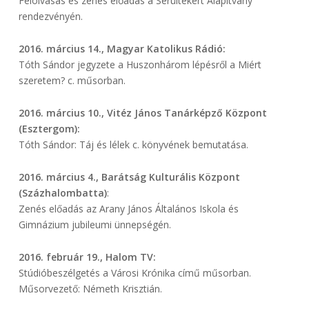
Felolvasás és zenés előadás a Sérültekért Alapítvány
rendezvényén.
2016. március 14., Magyar Katolikus Rádió:
Tóth Sándor jegyzete a Huszonhárom lépésről a Miért
szeretem? c. műsorban.
2016. március 10., Vitéz János Tanárképző Központ
(Esztergom):
Tóth Sándor: Táj és lélek c. könyvének bemutatása.
2016. március 4., Barátság Kulturális Központ
(Százhalombatta)
:
Zenés előadás az Arany János Általános Iskola és
Gimnázium jubileumi ünnepségén.
2016. február 19., Halom TV:
Stúdióbeszélgetés a Városi Krónika című műsorban.
Műsorvezető: Németh Krisztián.