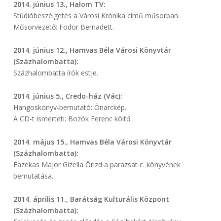
2014. június 13., Halom TV:
Stúdióbeszélgetés a Városi Krónika című műsorban.
Műsorvezető: Fodor Bernadett.
2014. június 12., Hamvas Béla Városi Könyvtár
(Százhalombatta):
Százhalombatta írók estje.
2014. június 5., Credo-ház (Vác):
Hangoskönyv-bemutató: Önarckép.
A CD-t ismerteti: Bozók Ferenc költő.
2014. május 15., Hamvas Béla Városi Könyvtár
(Százhalombatta):
Fazekas Major Gizella Őrizd a parazsat c. könyvének
bemutatása.
2014. április 11., Barátság Kulturális Központ
(Százhalombatta):