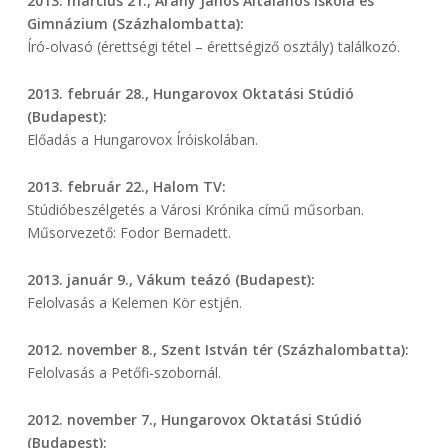
2013. március 21., Arany János Általános Iskola és
Gimnázium (Százhalombatta):
Író-olvasó (érettségi tétel – érettségiző osztály) találkozó.
2013. február 28., Hungarovox Oktatási Stúdió
(Budapest):
Előadás a Hungarovox Íróiskolában.
2013. február 22., Halom TV:
Stúdióbeszélgetés a Városi Krónika című műsorban.
Műsorvezető: Fodor Bernadett.
2013. január 9., Vákum teázó (Budapest):
Felolvasás a Kelemen Kör estjén.
2012. november 8., Szent István tér (Százhalombatta):
Felolvasás a Petőfi-szobornál.
2012. november 7., Hungarovox Oktatási Stúdió
(Budapest):