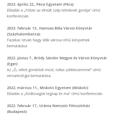
2023. április 22., Pécsi Egyetem (Pécs):
Előadás a „Fölver az elmúlt szép tetteknek gondja” című
konferencián.
2023. február 13., Hamvas Béla Városi Könyvtár
(Százhalombatta):
Fazekas István Nagy Idők városa című könyvének
bemutatása.
2022. június 7., Bródy Sándor Megyei és Városi Könyvtár
(Eger):
Az „Ó, véled gondolok most, tollas jobbkezemmel” című
versantológia bemutatása.
2022. március 11., Miskolci Egyetem (Miskolc):
Előadás a „Ködlovagok tegnap és ma” című konferencián.
2022. február 17., Uránia Nemzeti Filmszínház
(Budapest):