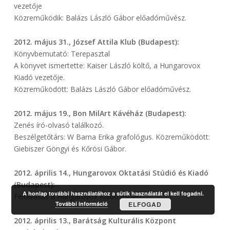
vezetője
Közreműködik: Balázs László Gábor előadóművész.
2012. május 31., József Attila Klub (Budapest):
Könyvbemutató: Terepasztal
A könyvet ismertette: Kaiser László költő, a Hungarovox
Kiadó vezetője.
Közreműködött: Balázs László Gábor előadóművész.
2012. május 19., Bon MilArt Kávéház (Budapest):
Zenés író-olvasó találkozó.
Beszélgetőtárs: W Barna Erika grafológus. Közreműködött:
Giebiszer Göngyi és Kőrösi Gábor.
2012. április 14., Hungarovox Oktatási Stúdió és Kiadó
(Budapest):
A honlap további használatához a sütik használatát el kell fogadni.
Felolvasás a Hungarovox Kiadó estjén.
További információ
ELFOGAD
2012. április 13., Barátság Kulturális Központ