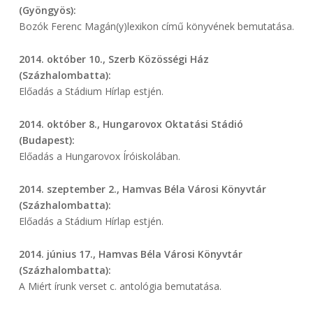
(Gyöngyös):
Bozók Ferenc Magán(y)lexikon című könyvének bemutatása.
2014. október 10., Szerb Közösségi Ház
(Százhalombatta):
Előadás a Stádium Hírlap estjén.
2014. október 8., Hungarovox Oktatási Stádió
(Budapest):
Előadás a Hungarovox Íróiskolában.
2014. szeptember 2., Hamvas Béla Városi Könyvtár
(Százhalombatta):
Előadás a Stádium Hírlap estjén.
2014. június 17., Hamvas Béla Városi Könyvtár
(Százhalombatta):
A Miért írunk verset c. antológia bemutatása.