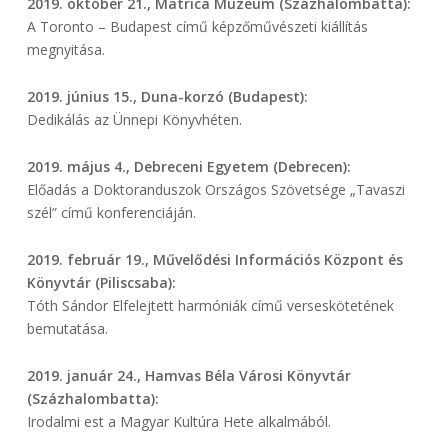
2019. október 21., Matrica Múzeum (Százhalombatta):
A Toronto – Budapest című képzőművészeti kiállítás
megnyitása.
2019. június 15., Duna-korzó (Budapest):
Dedikálás az Ünnepi Könyvhéten.
2019. május 4., Debreceni Egyetem (Debrecen):
Előadás a Doktoranduszok Országos Szövetsége „Tavaszi
szél” című konferenciáján.
2019. február 19., Művelődési Információs Központ és
Könyvtár (Piliscsaba):
Tóth Sándor Elfelejtett harmóniák című verseskötetének
bemutatása.
2019. január 24., Hamvas Béla Városi Könyvtár
(Százhalombatta):
Irodalmi est a Magyar Kultúra Hete alkalmából.