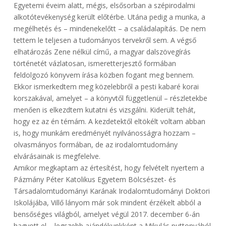
Egyetemi éveim alatt, mégis, elsősorban a szépirodalmi
alkotótevékenység került előtérbe. Utána pedig a munka, a
megélhetés és – mindenekelőtt – a családalapítás. De nem
tettem le teljesen a tudományos tervekről sem. A végső
elhatározás Zene nélkül című, a magyar dalszövegírás
történetét vázlatosan, ismeretterjesztő formában
feldolgozó könyvem írása közben fogant meg bennem.
Ekkor ismerkedtem meg közelebbről a pesti kabaré korai
korszakával, amelyet – a könyvtől függetlenül – részletekbe
menően is elkezdtem kutatni és vizsgálni. Kiderült tehát,
hogy ez az én témám. A kezdetektől eltökélt voltam abban
is, hogy munkám eredményét nyilvánosságra hozzam –
olvasmányos formában, de az irodalomtudomány
elvárásainak is megfelelve.
Amikor megkaptam az értesítést, hogy felvételt nyertem a
Pázmány Péter Katolikus Egyetem Bölcsészet- és
Társadalomtudományi Karának Irodalomtudományi Doktori
Iskolájába, Villő lányom már sok mindent érzékelt abból a
bensőséges világból, amelyet végül 2017. december 6-án
hagyott el – legszebb ajándékunkként a Mikulás puttonyából.