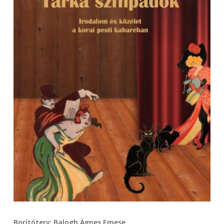
Borítóterv: Balogh Ágnes Emese