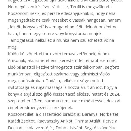
Nem egészen két évre rá öccse, Teofil is megszületett.
Köszönöm nekik, és persze édesanyjuknak is, hogy néha
megengedték: ne csak meséket olvassak hangosan, hanem
„felnőtt könyveket” is – magamban. Sőt: délutánonként ne
haza, hanem egyetemre vagy könyvtárba menjek.
Támogatásuk nélkül ez a munka nem születhetett volna
meg.
Külön köszönettel tartozom témavezetőmnek, Ádám
Anikónak, akit ismeretlenül kerestem fel témaötletemmel.
Első pillanattól kezdve támogatott szándékomban, segített
munkámban, eligazított szakmai vagy adminisztrációs
megakadásaimban. Tudása, felkészültsége mellett
nyitottsága és rugalmassága is hozzájárult ahhoz, hogy a
könyv alapjául szolgáló disszertáció elkészülhetett és 2024.
szeptember 17-én, summa cum laude minősítéssel, doktori
címet eredményezett szerzőjének.
Köszönet illeti a disszertáció bírálóit is: Baranyai Norbertet,
Karádi Zsoltot, Radvánszky Anikót, Thimár Attilát, illetve a
Doktori Iskola vezetőjét, Dobos Istvánt. Segítő szándékú