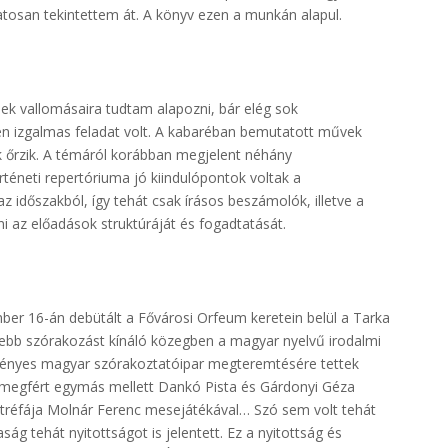
atosan tekintettem át. A könyv ezen a munkán alapul.
inek vallomásaira tudtam alapozni, bár elég sok
en izgalmas feladat volt. A kabaréban bemutatott művek
tok őrzik. A témáról korábban megjelent néhány
téneti repertóriuma jó kiindulópontok voltak a
 időszakból, így tehát csak írásos beszámolók, illetve a
 az előadások struktúráját és fogadtatását.
mber 16-án debütált a Fővárosi Orfeum keretein belül a Tarka
nebb szórakozást kínáló közegben a magyar nyelvű irodalmi
 igényes magyar szórakoztatóipar megteremtésére tettek
ban megfért egymás mellett Dankó Pista és Gárdonyi Géza
c tréfája Molnár Ferenc mesejátékával… Szó sem volt tehát
ág tehát nyitottságot is jelentett. Ez a nyitottság és