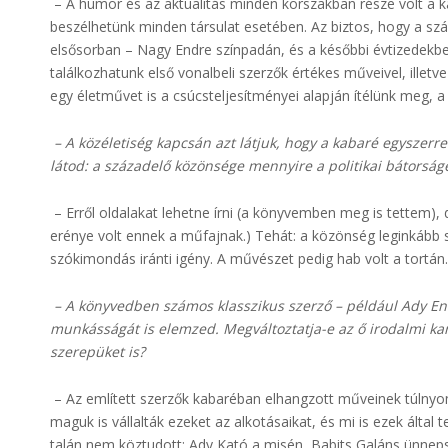
– A humor és az aktualitás minden korszakban része volt a 
beszélhetünk minden társulat esetében. Az biztos, hogy a s
elsősorban – Nagy Endre színpadán, és a későbbi évtizedekbe
találkozhatunk első vonalbeli szerzők értékes műveivel, illet
egy életművet is a csúcsteljesítményei alapján ítélünk meg, 
– A közéletiség kapcsán azt látjuk, hogy a kabaré egyszerre 
látod: a századelő közönsége mennyire a politikai bátorság
– Erről oldalakat lehetne írni (a könyvemben meg is tettem)
erénye volt ennek a műfajnak.) Tehát: a közönség leginkább sz
szókimondás iránti igény. A művészet pedig hab volt a tortán.
– A könyvedben számos klasszikus szerző – például Ady End
munkásságát is elemzed. Megváltoztatja-e az ő irodalmi ka
szerepüket is?
– Az említett szerzők kabaréban elhangzott műveinek túlnyom
maguk is vállalták ezeket az alkotásaikat, és mi is ezek által
talán nem köztudott: Ady Kató a misén, Babits Galáns ünne