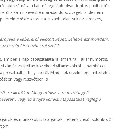
ről, aki számára a kabaré legalább olyan fontos publikációs
rzőktől alkalmi, kevésbé maradandó szövegek is, de nem
aértelmezésre szorulna. Inkább tekintsük ezt érdekes,
nyalja a kabaréról alkotott képet. Lehet-e azt mondani,
z érzelmi intenzitásról szólt?
 amiben a napi tapasztalataira ismert rá – akár humoros,
 ritkán és zsúfoltan közlekedő villamosokról, a hamisított
 prostituáltak helyzetéről. Mindezek érzelmileg érintették a
tésben vagy részvétben is.
zös reakciókkal. Mit gondolsz, a mai széttagolt
tés”, vagy ez a fajta kollektív tapasztalat végleg a
lgárok és munkások is látogatták – eltérő ízlésű, különböző
rtom.