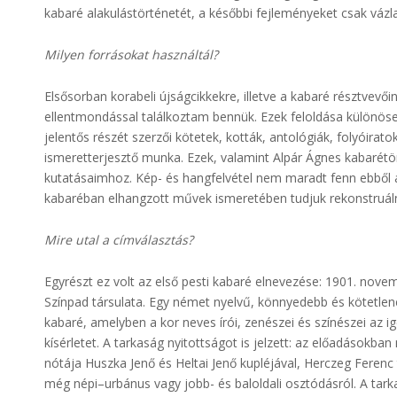
kabaré alakulástörténetét, a későbbi fejleményeket csak vázl
Milyen forrásokat használtál?
Elsősorban korabeli újságcikkekre, illetve a kabaré résztvevő
ellentmondással találkoztam bennük. Ezek feloldása különös
jelentős részét szerzői kötetek, kották, antológiák, folyóira
ismeretterjesztő munka. Ezek, valamint Alpár Ágnes kabarétör
kutatásaimhoz. Kép- és hangfelvétel nem maradt fenn ebből az
kabaréban elhangzott művek ismeretében tudjuk rekonstruálni
Mire utal a címválasztás?
Egyrészt ez volt az első pesti kabaré elnevezése: 1901. nove
Színpad társulata. Egy német nyelvű, könnyedebb és kötetle
kabaré, amelyben a kor neves írói, zenészei és színészei az
kísérletet. A tarkaság nyitottságot is jelzett: az előadások
nótája Huszka Jenő és Heltai Jenő kupléjával, Herczeg Feren
még népi–urbánus vagy jobb- és baloldali osztódásról. A tarkas