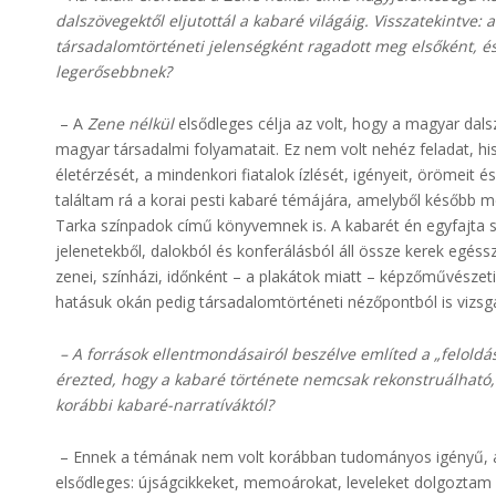
dalszövegektől eljutottál a kabaré világáig. Visszatekintve: 
társadalomtörténeti jelenségként ragadott meg elsőként, é
legerősebbnek?
– A
Zene nélkül
elsődleges célja az volt, hogy a magyar dal
magyar társadalmi folyamatait. Ez nem volt nehéz feladat, h
életérzését, a mindenkori fiatalok ízlését, igényeit, örömeit 
találtam rá a korai pesti kabaré témájára, amelyből később me
Tarka színpadok című könyvemnek is. A kabarét én egyfajta s
jelenetekből, dalokból és konferálásból áll össze kerek egés
zenei, színházi, időnként – a plakátok miatt – képzőművészet
hatásuk okán pedig társadalomtörténeti nézőpontból is vizsgá
– A források ellentmondásairól beszélve említed a „feloldás
érezted, hogy a kabaré története nemcsak rekonstruálható
korábbi kabaré-narratíváktól?
– Ennek a témának nem volt korábban tudományos igényű, á
elsődleges: újságcikkeket, memoárokat, leveleket dolgoztam f