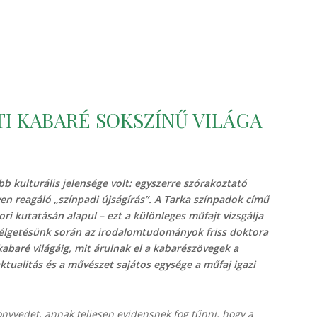
TI KABARÉ SOKSZÍNŰ VILÁGA
b kulturális jelensége volt: egyszerre szórakoztató
en reagáló „színpadi újságírás”. A Tarka színpadok című
ri kutatásán alapul – ezt a különleges műfajt vizsgálja
zélgetésünk során az irodalomtudományok friss doktora
kabaré világáig, mit árulnak el a kabarészövegek a
aktualitás és a művészet sajátos egysége a műfaj igazi
önyvedet, annak teljesen evidensnek fog tűnni, hogy a