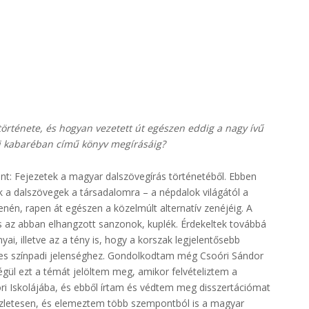
örténete, és hogyan vezetett út egészen eddig a nagy ívű
ti kabaréban című könyv megírásáig?
nt: Fejezetek a magyar dalszövegírás történetéből. Ebben
 a dalszövegek a társadalomra – a népdalok világától a
én, rapen át egészen a közelmúlt alternatív zenéjéig. A
s az abban elhangzott sanzonok, kuplék. Érdekeltek továbbá
ai, illetve az a tény is, hogy a korszak legjelentősebb
eges színpadi jelenséghez. Gondolkodtam még Csoóri Sándor
gül ezt a témát jelöltem meg, amikor felvételiztem a
 Iskolájába, és ebből írtam és védtem meg disszertációmat
részletesen, és elemeztem több szempontból is a magyar