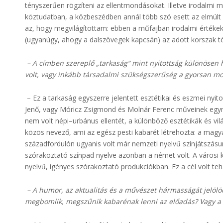
tényszerűen rögzíteni az ellentmondásokat. Illetve irodalmi
köztudatban, a közbeszédben annál több szó esett az elmúlt
az, hogy megvilágítottam: ebben a műfajban irodalmi értékek 
(ugyanúgy, ahogy a dalszövegek kapcsán) az adott korszak t
– A címben szereplő „tarkaság” mint nyitottság különösen h
volt, vagy inkább társadalmi szükségszerűség a gyorsan 
– Ez a tarkaság egyszerre jelentett esztétikai és eszmei nyit
Jenő, vagy Móricz Zsigmond és Molnár Ferenc műveinek egym
nem volt népi–urbánus ellentét, a különböző esztétikák és v
közös nevező, ami az egész pesti kabarét létrehozta: a mag
századfordulón ugyanis volt már nemzeti nyelvű színjátszásunk
szórakoztató színpad nyelve azonban a német volt. A városi 
nyelvű, igényes szórakoztató produkciókban. Ez a cél volt tehá
– A humor, az aktualitás és a művészet hármasságát jelöl
megbomlik, megszűnik kabarénak lenni az előadás? Vagy a