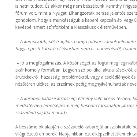
is hatni tudott. És akkor még nem beszéltünk Karinthy Frigyes
fórum volt, mint a Nyugat. Elhangzottak persze jelentős sze
gondolom, hogy a munkásságuk a kabaré kapcsán át- vagy újr
kevésbé ismert színfoltként a klasszikusok életművében.
– A komolyabb, sőt tragikus hangú műsorszámok jelenléte ár
hogy a pesti kabaré elsősorban nem is a nevetésről, hanem a
– Jó a megfogalmazás. A közönséget az fogta meg leginkább,
akár komoly formában. Legyen szó politikai aktualitásokról, a
árucikkekről, házassági problémákról, vagy a cselédlányok és a
nézőtéren ülőket, az érzelmek pedig megnyilvánulhattak neve
– A korabeli kabaré közösségi élmény volt: közös térben, kö
médiatérben lehetséges-e még hasonló társadalmi „közös neve
századelő sajátja marad?
A beszámolók alapján a századelő kabaréját arisztokraták, po
világnézetű emberek. Napjainkban ezt elképzelhetetlennek ta