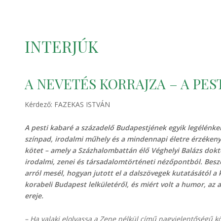
INTERJÚK
A NEVETÉS KORRAJZA – A PES
Kérdező: FAZEKAS ISTVÁN
A pesti kabaré a századelő Budapestjének egyik legélénkeb
színpad, irodalmi műhely és a mindennapi életre érzékeny
kötet – amely a Százhalombattán élő Véghelyi Balázs dokto
irodalmi, zenei és társadalomtörténeti nézőpontból. Bes
arról mesél, hogyan jutott el a dalszövegek kutatásától a 
korabeli Budapest lelkületéről, és miért volt a humor, az 
ereje.
– Ha valaki elolvassa a Zene nélkül című nagyjelentőségű k