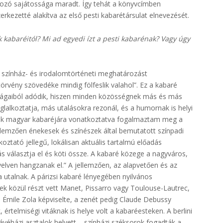
ozó sajátossága maradt. Így tehát a könyvcímben
kezetté alakítva az első pesti kabarétársulat elnevezését.
kabaréitól? Mi ad egyedi ízt a pesti kabarénak? Vagy úgy
t, színház- és irodalomtörténeti meghatározást
örvény szövedéke mindig fölfeslik valahol”. Ez a kabaré
sságaiból adódik, hiszen minden közösségnek más és más
lalkoztatja, más utalásokra rezonál, és a humornak is helyi
ének magyar kabaréjára vonatkoztatva fogalmaztam meg a
lemzően énekesek és színészek által bemutatott színpadi
ztató jellegű, lokálisan aktuális tartalmú előadás
választja el és köti össze. A kabaré közege a nagyváros,
elven hangzanak el.” A jellemzően, az alapvetően és az
a utalnak. A párizsi kabaré lényegében nyilvános
ek közül részt vett Manet, Pissarro vagy Toulouse-Lautrec,
 Émile Zola képviselte, a zenét pedig Claude Debussy
rtelmiségi vitáknak is helye volt a kabaréesteken. A berlini
ávéházi asztalok helyett – színházi széksorok fogadták a