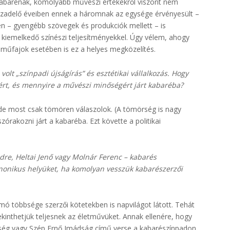
kabarénak, komolyabb művészi értékekről viszont nem
zázadelő éveiben ennek a háromnak az egysége érvényesült –
n – gyengébb szövegek és produkciók mellett – is
ve kiemelkedő színészi teljesítményekkel. Úgy vélem, ahogy
a műfajok esetében is ez a helyes megközelítés.
volt „színpadi újságírás” és esztétikai vállalkozás. Hogy
ért, és mennyire a művészi minőségért járt kabaréba?
, de most csak tömören válaszolok. (A tömörség is nagy
órakozni járt a kabaréba. Ezt követte a politikai
re, Heltai Jenő vagy Molnár Ferenc – kabarés
nonikus helyüket, ha komolyan vesszük kabarészerzői
ó többsége szerzői kötetekben is napvilágot látott. Tehát
 tekinthetjük teljesnek az életművüket. Annak ellenére, hogy
pség vagy Szép Ernő Imádság című verse a kabarészínpadon