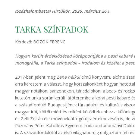
(Százhalombattai Hírtükör, 2026. március 26.)
TARKA SZÍNPADOK
Kérdező: BOZÓK FERENC
Hogyan került érdeklődésed középpontjába a pesti kabaré t
monográfia, a Tarka színpadok – Irodalom és közélet a pes
2017-ben jelent meg
Zene nélkül
című könyvem, alcíme szeri
arra kerestem a választ, hogy korszakonként hogyan hatottak
magyar nótákon, sanzonokon, táncdalokon, a beat- és rockzen
kutatómunka során került látóterembe a korai pesti kabaré é
a századforduló Budapestjének társadalmi és kulturális viszony
magyar írói, költői miért és miként kötődtek ehhez a különl
és Zelk Zoltán életművének átfogó újraértelmezésén is, de vé
Pázmány Péter Katolikus Egyetem Irodalomtudományi Doktori
is. A századfordulótól az első világháborúig dolgoztam fel 