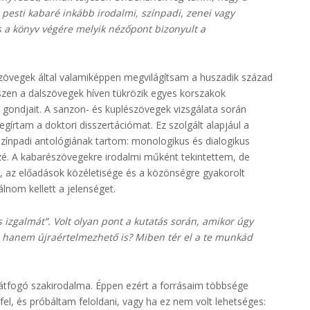
a pesti kabaré inkább irodalmi, színpadi, zenei vagy
s a könyv végére melyik nézőpont bizonyult a
szövegek által valamiképpen megvilágítsam a huszadik század
iszen a dalszövegek híven tükrözik egyes korszakok
és gondjait. A sanzon- és kuplészövegek vizsgálata során
gírtam a doktori disszertációmat. Ez szolgált alapjául a
zínpadi antológiának tartom: monologikus és dialogikus
szé. A kabarészövegekre irodalmi műként tekintettem, de
i, az előadások közéletisége és a közönségre gyakorolt
lnom kellett a jelenséget.
 izgalmát”. Volt olyan pont a kutatás során, amikor úgy
, hanem újraértelmezhető is? Miben tér el a te munkád
tfogó szakirodalma. Éppen ezért a forrásaim többsége
el, és próbáltam feloldani, vagy ha ez nem volt lehetséges: