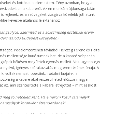
 műveket és kottákat is elemeztem. Tény azonban, hogy a
 évtizedekben a kabaréról. Az én munkám újdonsága talán
is rejlenek, és a szövegeket vizsgálva közelebb juthatunk
öbbé-kevésbé általános lélektanához.
angsúlyos. Szerinted ez a sokszínűség esztétikai erény
modernizálódó Budapest közegében?
ottságot. Irodalomtörténeti távlatból Herczeg Ferenc és Heltai
ás mellettisége kuriózumnak hat, de a kabaré színpadán
ilágképek békésen megfértek egymás mellett. Volt ugyanis egy
yar nyelvű, igényes szórakoztatás megteremtésének óhaja. A
, voltak nemzeti operáink, irodalmi lapjaink, a
közönség a kabaré által részesülhetett először magyar
t az, ami szentesítette a kabaré létrejöttét – mint eszközt.
öd meg fő hatóelemként. Ha e három közül valamelyik
 hangsúlyok koronként átrendeződnek?