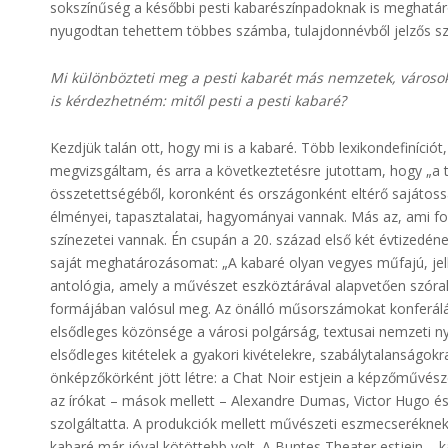
sokszínűség a későbbi pesti kabarészínpadoknak is meghatár
nyugodtan tehettem többes számba, tulajdonnévből jelzős szer
Mi különbözteti meg a pesti kabarét más nemzetek, városok 
is kérdezhetném: mitől pesti a pesti kabaré?
Kezdjük talán ott, hogy mi is a kabaré. Több lexikondefiníció
megvizsgáltam, és arra a következtetésre jutottam, hogy „a t
összetettségéből, koronként és országonként eltérő sajáto
élményei, tapasztalatai, hagyományai vannak. Más az, ami fog
színezetei vannak. Én csupán a 20. század első két évtized
saját meghatározásomat: „A kabaré olyan vegyes műfajú, jel
antológia, amely a művészet eszköztárával alapvetően szórako
formájában valósul meg. Az önálló műsorszámokat konferálás 
elsődleges közönsége a városi polgárság, textusai nemzeti ny
elsődleges kitételek a gyakori kivételekre, szabálytalanságokr
önképzőkörként jött létre: a Chat Noir estjein a képzőművész
az írókat – mások mellett – Alexandre Dumas, Victor Hugo és
szolgáltatta. A produkciók mellett művészeti eszmecseréknek, é
kabaré már jóval kötöttebb volt. A Buntes Theater estjein – k